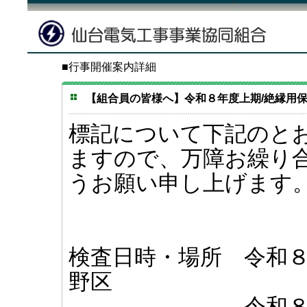
■行事開催案内詳細
【組合員の皆様へ】令和８年度上期/絶縁用保護
標記について下記のと
ますので、万障お繰り
うお願い申し上げます
検査日時・場所 令和８
野区
令和８年４月２